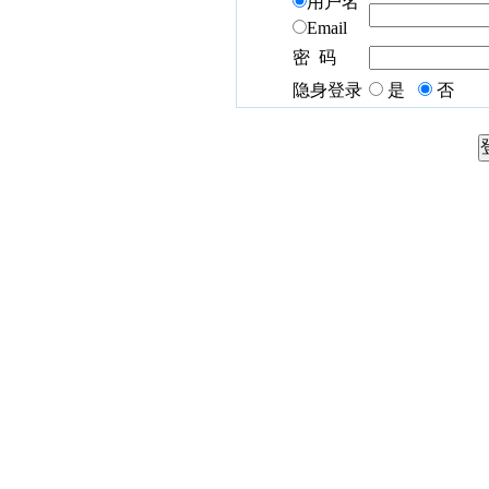
用户名
Email
密 码
隐身登录
是
否