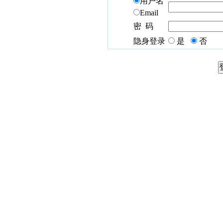
用户名
Email
密 码
隐身登录
是
否