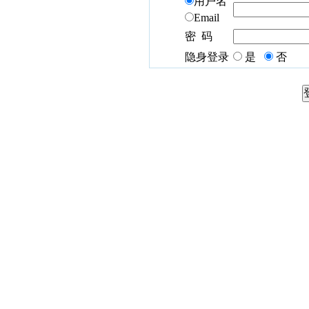
用户名
Email
密 码
隐身登录
是
否