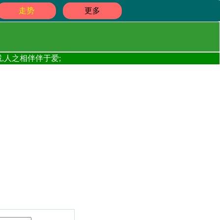
走势
更多
,人之相伴伴于爱;