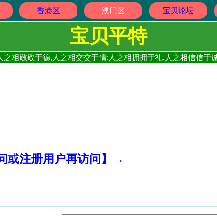
香港区
澳门区
宝贝论坛
宝贝平特
人之相敬敬于德,人之相交交于情;人之相拥拥于礼,人之相信信于诚
访问或注册用户再访问】→