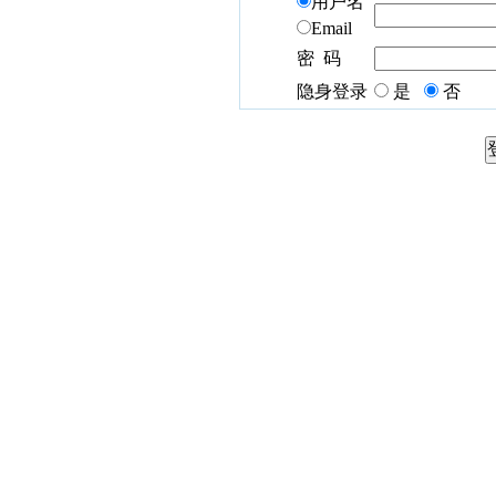
用户名
Email
密 码
隐身登录
是
否