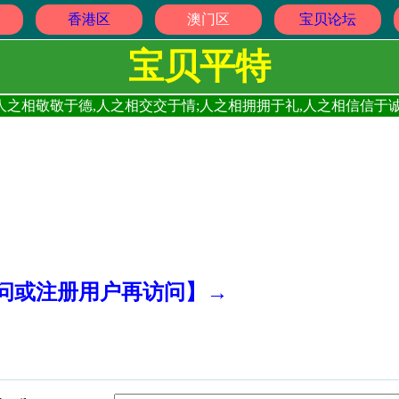
香港区
澳门区
宝贝论坛
宝贝平特
人之相敬敬于德,人之相交交于情;人之相拥拥于礼,人之相信信于诚
访问或注册用户再访问】→