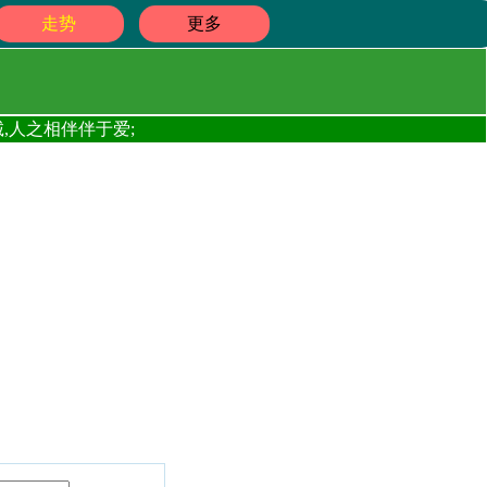
走势
更多
,人之相伴伴于爱;