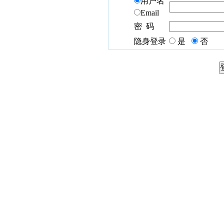
用户名
Email
密 码
隐身登录
是
否