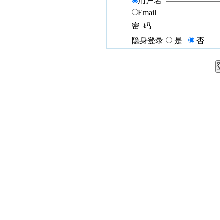
用户名
Email
密 码
隐身登录
是
否