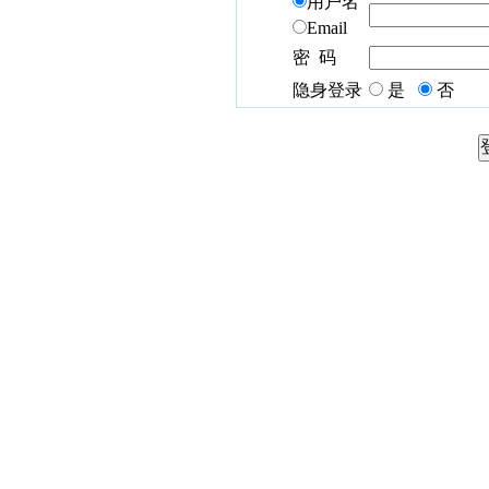
用户名
Email
密 码
隐身登录
是
否