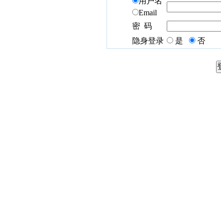
用户名
Email
密 码
隐身登录
是
否