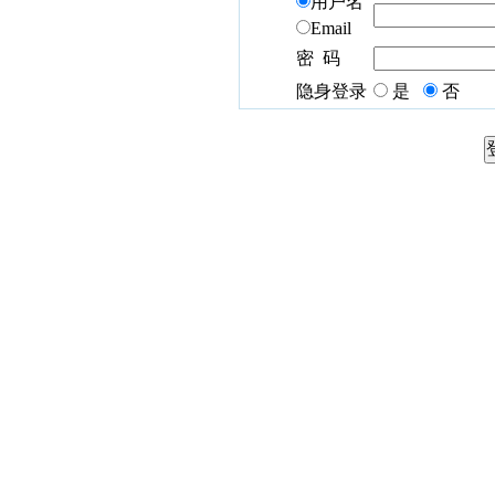
用户名
Email
密 码
隐身登录
是
否