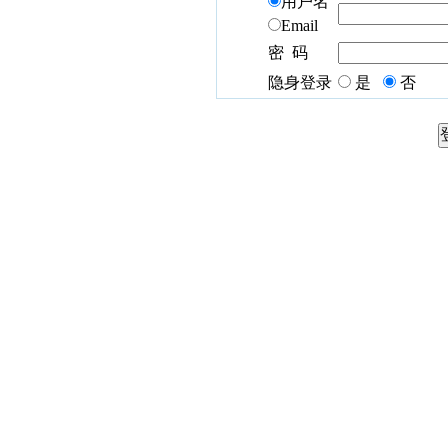
用户名
Email
密 码
隐身登录
是
否