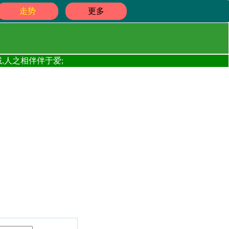
走势
更多
,人之相伴伴于爱;