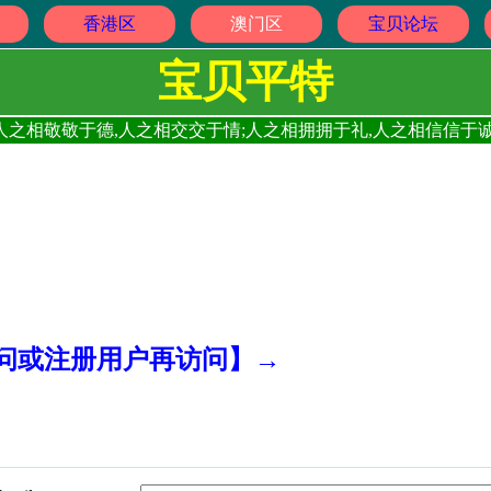
香港区
澳门区
宝贝论坛
宝贝平特
人之相敬敬于德,人之相交交于情;人之相拥拥于礼,人之相信信于诚
访问或注册用户再访问】→