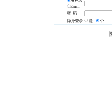
用户名
Email
密 码
隐身登录
是
否