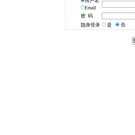
用户名
Email
密 码
隐身登录
是
否