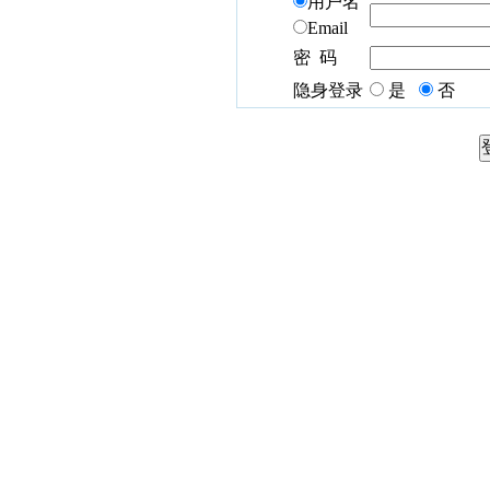
用户名
Email
密 码
隐身登录
是
否