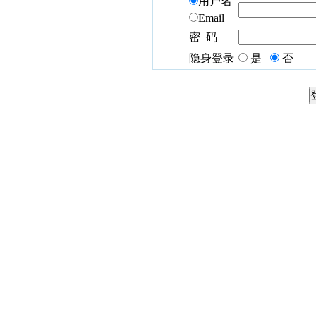
用户名
Email
密 码
隐身登录
是
否