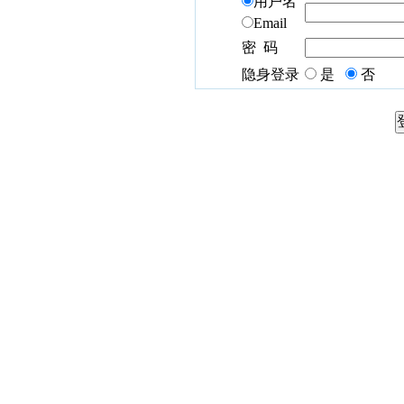
用户名
Email
密 码
隐身登录
是
否