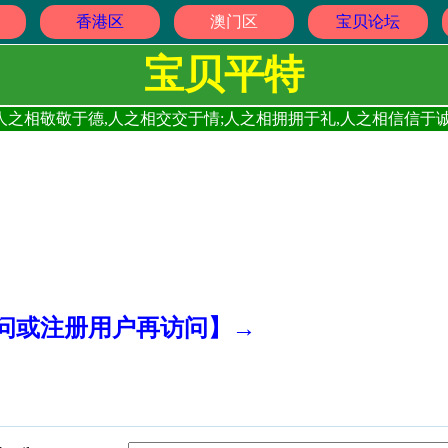
香港区
澳门区
宝贝论坛
宝贝平特
人之相敬敬于德,人之相交交于情;人之相拥拥于礼,人之相信信于诚
访问或注册用户再访问】→