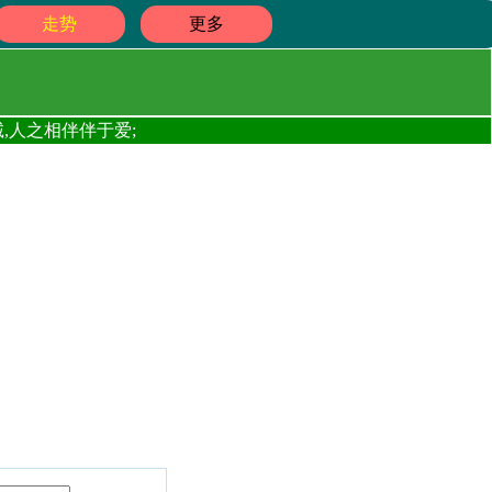
走势
更多
,人之相伴伴于爱;