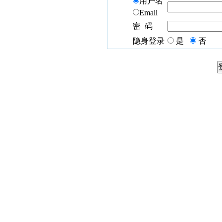
用户名
Email
密 码
隐身登录
是
否