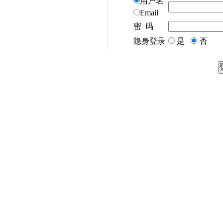
用户名
Email
密 码
隐身登录
是
否