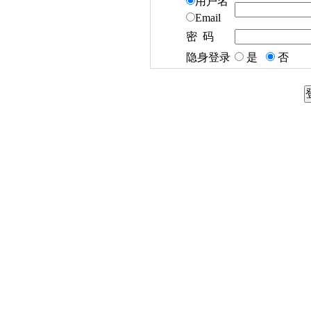
用户名
Email
密 码
隐身登录
是
否