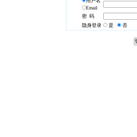
用户名
Email
密 码
隐身登录
是
否