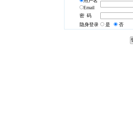
用户名
Email
密 码
隐身登录
是
否