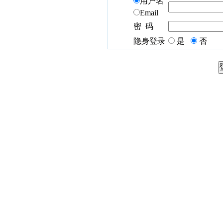
用户名
Email
密 码
隐身登录
是
否