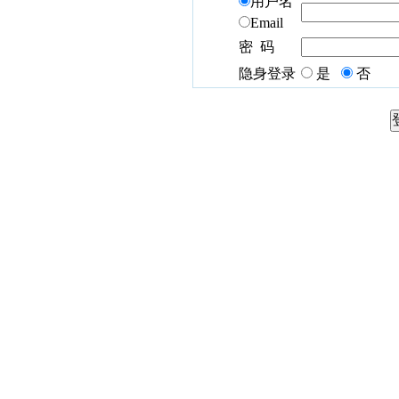
用户名
Email
密 码
隐身登录
是
否