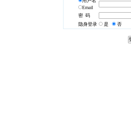
用户名
Email
密 码
隐身登录
是
否