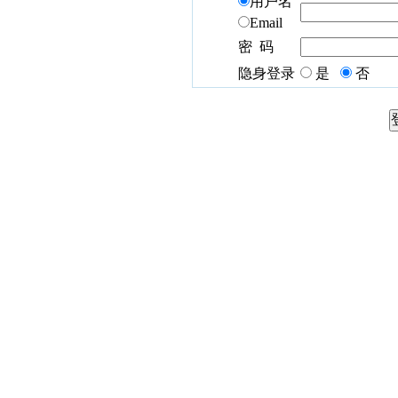
用户名
Email
密 码
隐身登录
是
否