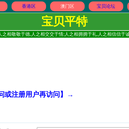
香港区
澳门区
宝贝论坛
宝贝平特
人之相敬敬于德,人之相交交于情;人之相拥拥于礼,人之相信信于诚
访问或注册用户再访问】→