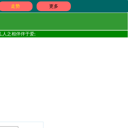
走势
更多
,人之相伴伴于爱;