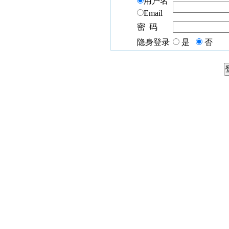
用户名
Email
密 码
隐身登录
是
否