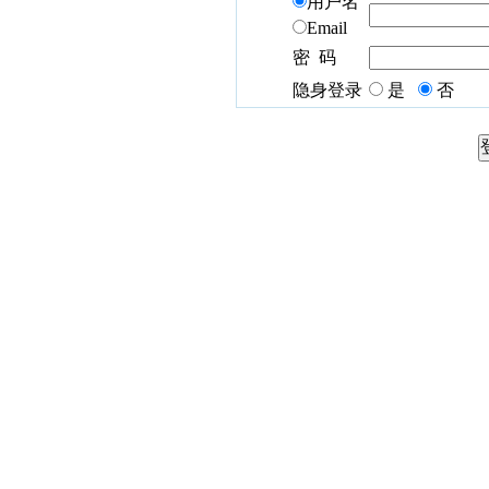
用户名
Email
密 码
隐身登录
是
否