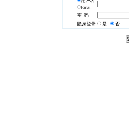
用户名
Email
密 码
隐身登录
是
否