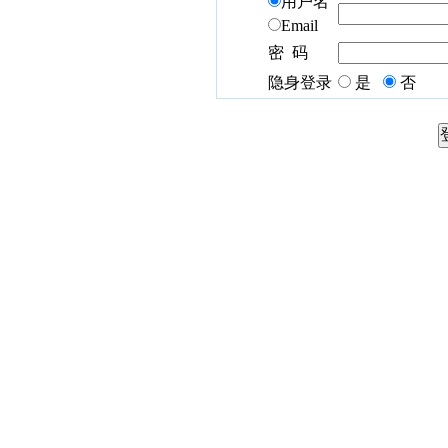
用户名
Email
密 码
隐身登录
是
否