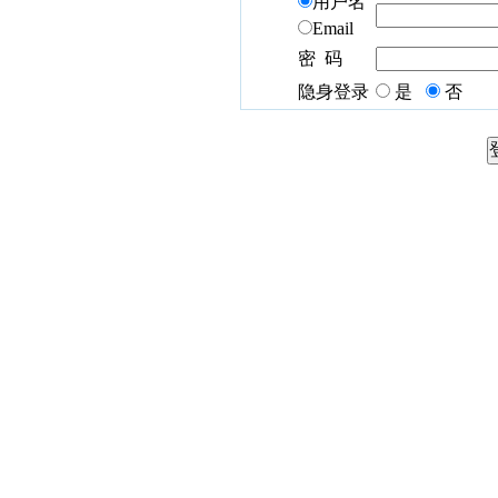
用户名
Email
密 码
隐身登录
是
否