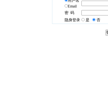
用户名
Email
密 码
隐身登录
是
否