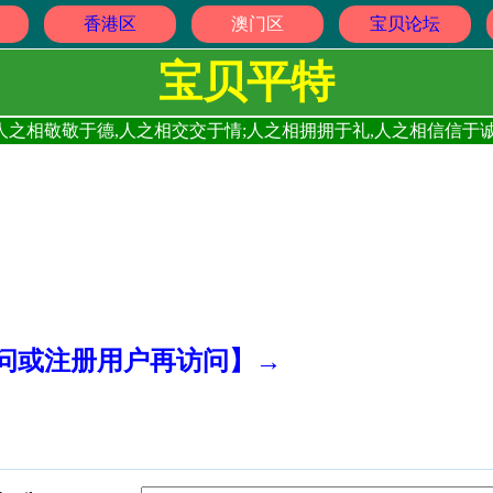
香港区
澳门区
宝贝论坛
宝贝平特
人之相敬敬于德,人之相交交于情;人之相拥拥于礼,人之相信信于诚
访问或注册用户再访问】→