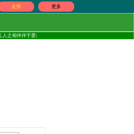
走势
更多
,人之相伴伴于爱;