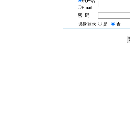
用户名
Email
密 码
隐身登录
是
否