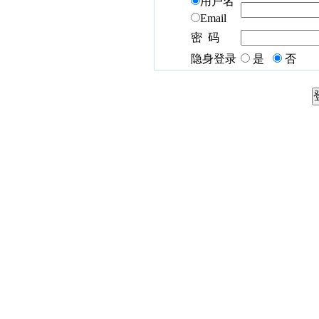
用户名
Email
密 码
隐身登录
是
否