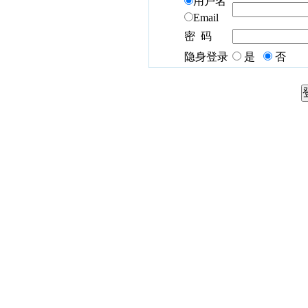
用户名
Email
密 码
隐身登录
是
否