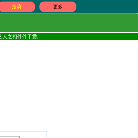
走势
更多
,人之相伴伴于爱;