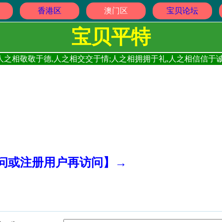
香港区
澳门区
宝贝论坛
宝贝平特
人之相敬敬于德,人之相交交于情;人之相拥拥于礼,人之相信信于诚
访问或注册用户再访问】→