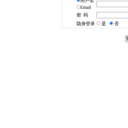
用户名
Email
密 码
隐身登录
是
否