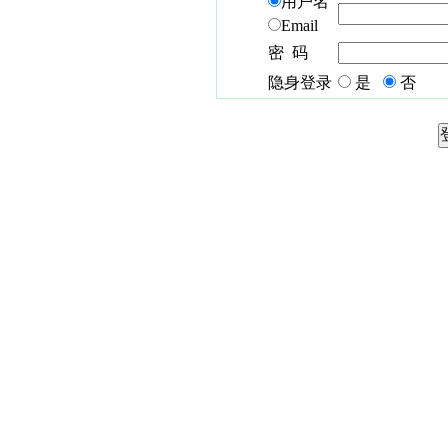
用户名
Email
密 码
隐身登录
是
否