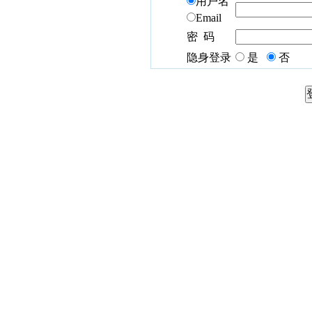
用户名
Email
密 码
隐身登录
是
否