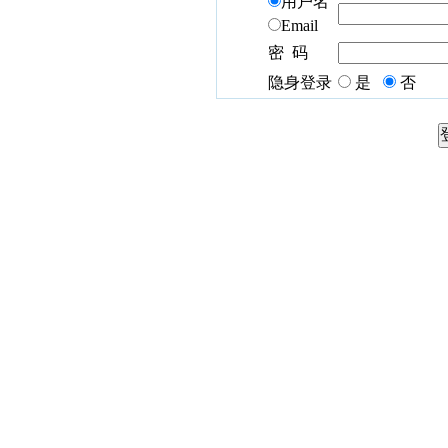
用户名
Email
密 码
隐身登录
是
否