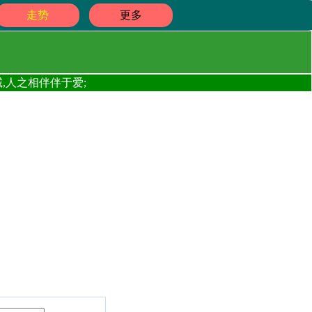
走势
更多
,人之相伴伴于爱;