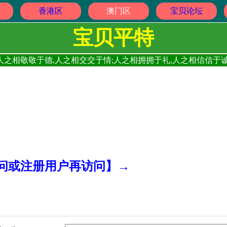
香港区
澳门区
宝贝论坛
宝贝平特
人之相敬敬于德,人之相交交于情;人之相拥拥于礼,人之相信信于诚
访问或注册用户再访问】→