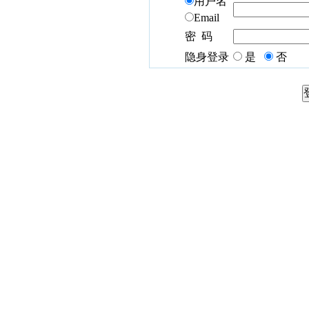
用户名
Email
密 码
隐身登录
是
否