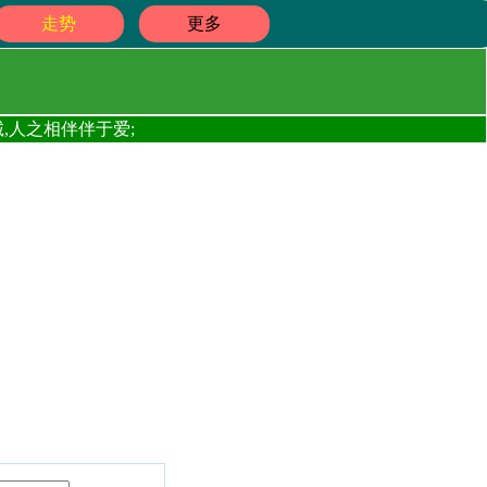
走势
更多
,人之相伴伴于爱;