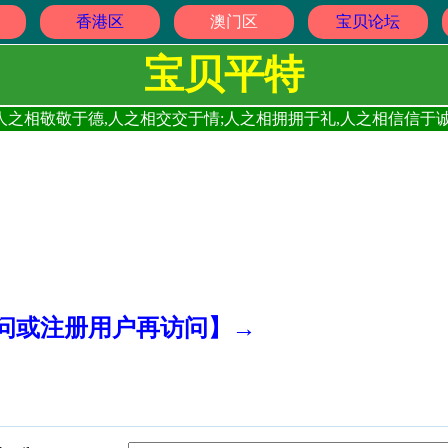
香港区
澳门区
宝贝论坛
宝贝平特
人之相敬敬于德,人之相交交于情;人之相拥拥于礼,人之相信信于诚
访问或注册用户再访问】→