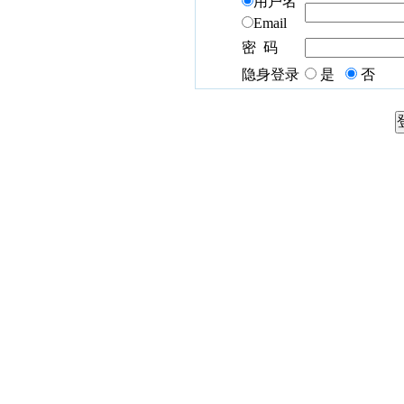
用户名
Email
密 码
隐身登录
是
否