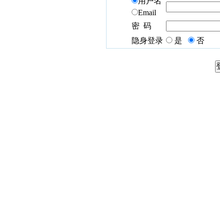
用户名
Email
密 码
隐身登录
是
否