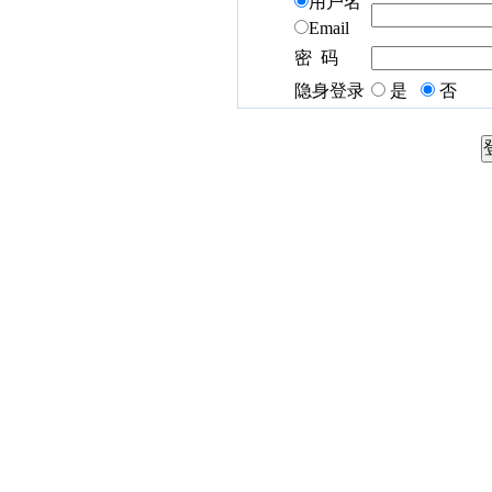
用户名
Email
密 码
隐身登录
是
否